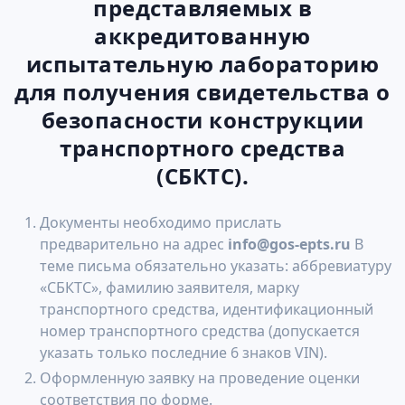
представляемых в
аккредитованную
испытательную лабораторию
для получения свидетельства о
безопасности конструкции
транспортного средства
(СБКТС).
Документы необходимо прислать
предварительно на адрес
info@gos-epts.ru
В
теме письма обязательно указать: аббревиатуру
«СБКТС», фамилию заявителя, марку
транспортного средства, идентификационный
номер транспортного средства (допускается
указать только последние 6 знаков VIN).
Оформленную заявку на проведение оценки
соответствия по форме.